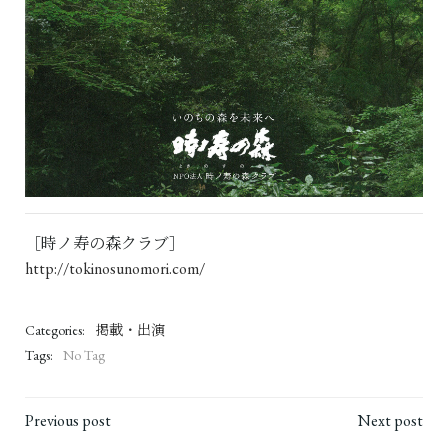
［時ノ寿の森クラブ］
http://tokinosunomori.com/
Categories:
掲載・出演
Tags:
No Tag
投
投
Previous post
Next post