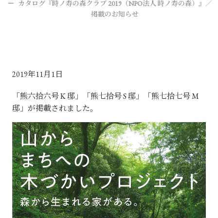
カタログ『時ノ寿の森クラブ 2019（NPO法人 時ノ寿の森）』／
掲載のお知らせ
2019年11月1日
「熊六拾六号 K 邸」「熊七拾号 S 邸」「熊七拾七号 M
邸」が掲載されました。