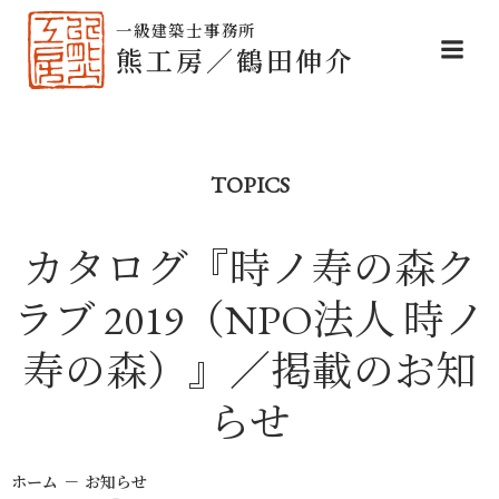
コ
ン
熊工房／鶴田伸介
テ
ン
ツ
へ
ス
TOPICS
キ
ッ
プ
カタログ『時ノ寿の森ク
ラブ 2019（NPO法人 時ノ
寿の森）』／掲載のお知
らせ
ホーム
お知らせ