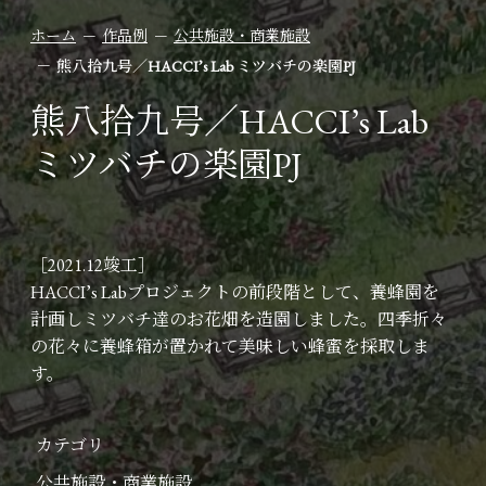
ホーム
作品例
公共施設・商業施設
熊八拾九号／HACCI’s Lab ミツバチの楽園PJ
熊八拾九号／HACCI’s Lab
ミツバチの楽園PJ
［2021.12竣工］
HACCI’s Labプロジェクトの前段階として、養蜂園を
計画しミツバチ達のお花畑を造園しました。四季折々
の花々に養蜂箱が置かれて美味しい蜂蜜を採取しま
す。
カテゴリ
公共施設・商業施設