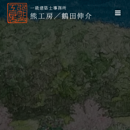
コ
ン
熊工房／鶴田伸介
テ
ン
ツ
へ
ス
キ
ッ
プ