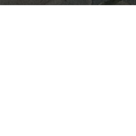
建物外観・内観
設計
熊工房/鶴田伸介