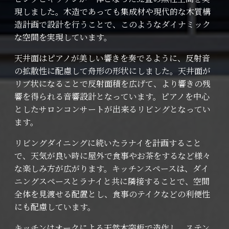
現しました。木造であっても集成材や現代的な木質構
造計画で設計を行うことで、このようなダイナミック
な空間を実現しています。
天井面はピアノが美しい響きを奏でるように、反射音
の拡散性に配慮して舟形の形状にしました。天井面が
リブ状になることで反射面積を広げて、より響きの残
響を得られる音響設計となっています。ピアノを中心
としたサロンコンサートが出来るリビングとなってい
ます。
リビングダイニングに続いたラナイを計画すること
で、天気が良い時に屋外で食事やお茶をするなど様々
な楽しみ方が広がります。キッチンスペースは、ダイ
ニングスペースとラナイと共に隣接することで、空間
全体を見渡せる配置とし、食事のテイクなどの利便性
にも配慮しています。
キッチンはオークによる天然木突板で造作し、ステン