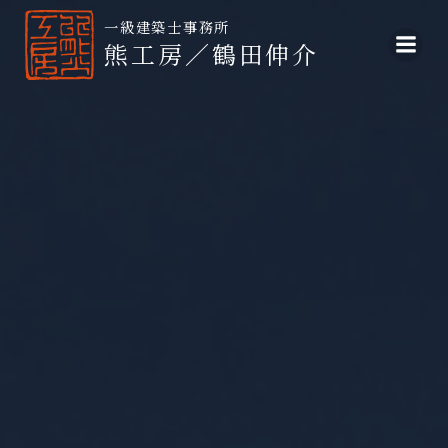
コ
ン
熊工房／鶴田伸介
テ
ン
ツ
へ
ス
キ
ッ
プ