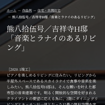
ホーム
作品例
住宅・共同住宅
熊八拾伍号／吉祥寺H邸「音楽とラナイのあるリビング」
熊八拾伍号／吉祥寺H邸
「音楽とラナイのあるリビ
ング」
［2020. 1竣工］
ピアノを楽しめるリビングに住みたい。リビングから
半屋外スペースであるスカイラナイで食事や音楽を楽
しみたい。熊八拾伍号H邸は、そんな願いを叶えた都
市型の音楽建築です。明るく開放的な空間を好まれる
クライアントの要望に応える為に、2階にダイニングリ
ビングとキッチンが一体となった32畳の無柱空間を実