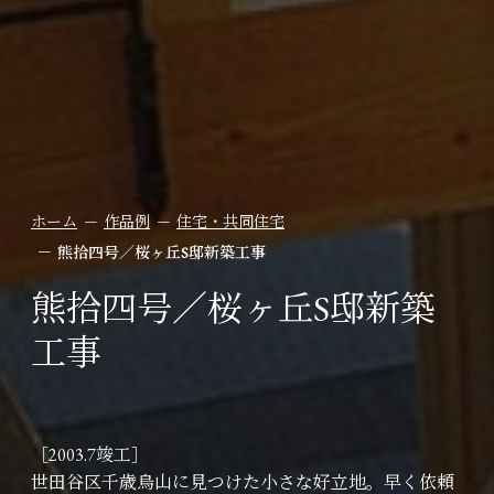
ホーム
作品例
住宅・共同住宅
熊拾四号／桜ヶ丘S邸新築工事
熊拾四号／桜ヶ丘S邸新築
工事
［2003.7竣工］
世田谷区千歳烏山に見つけた小さな好立地。早く依頼