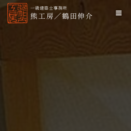
コ
ン
熊工房／鶴田伸介
テ
ン
ツ
へ
ス
キ
ッ
プ